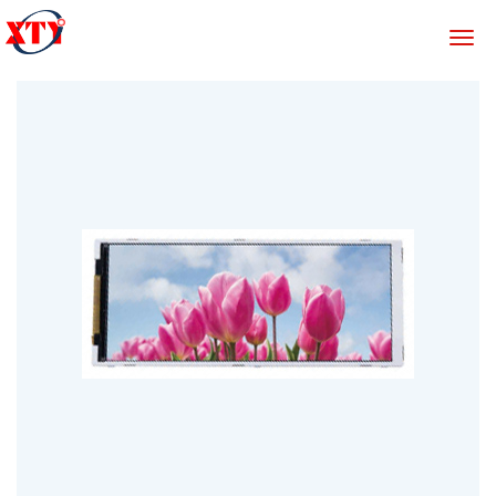
切
换
导
航